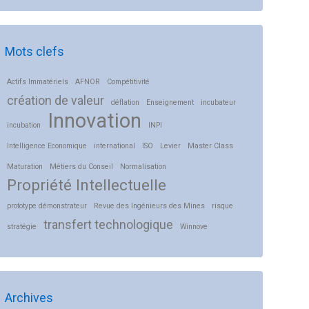
Mots clefs
Actifs Immatériels
AFNOR
Compétitivité
création de valeur
déflation
Enseignement
incubateur
Innovation
incubation
INPI
Intelligence Economique
international
ISO
Levier
Master Class
Maturation
Métiers du Conseil
Normalisation
Propriété Intellectuelle
prototype démonstrateur
Revue des Ingénieurs des Mines
risque
transfert technologique
stratégie
Winnove
Archives