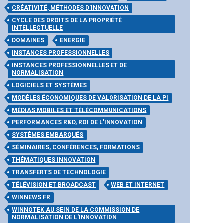
CRÉATIVITÉ, MÉTHODES D'INNOVATION
CYCLE DES DROITS DE LA PROPRIÉTÉ
INTELLECTUELLE
DOMAINES
ENERGIE
INSTANCES PROFESSIONNELLES
INSTANCES PROFESSIONNELLES ET DE
NORMALISATION
LOGICIELS ET SYSTÈMES
MODÈLES ÉCONOMIQUES DE VALORISATION DE LA PI
MÉDIAS MOBILES ET TÉLÉCOMMUNICATIONS
PERFORMANCES R&D, ROI DE L'INNOVATION
SYSTÈMES EMBARQUÉS
SÉMINAIRES, CONFÉRENCES, FORMATIONS
THÉMATIQUES INNOVATION
TRANSFERTS DE TECHNOLOGIE
TÉLÉVISION ET BROADCAST
WEB ET INTERNET
WINNEWS FR
WINNOTEK AU SEIN DE LA COMMISSION DE
NORMALISATION DE L'INNOVATION