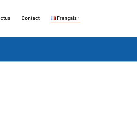
ctus
Contact
Français
QUES INNOVATION
,
Transferts de technologie
trée est déjà là. En particulier
mmatériels pour sécuriser la
 les brevets. Tous les acteurs sont