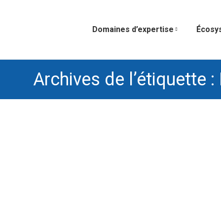
Domaines d’expertise
Écosy
Archives de l’étiquette :
La lettre d’information Winnotek d’août
Accompagnement de startups
,
Créativité, méthode
Par
Pierre Ollivier
5 septembre 2018
(voir la lettre complète ici) Le parf
l’actualité régulière du financement
valorisation d’une activité, par exem