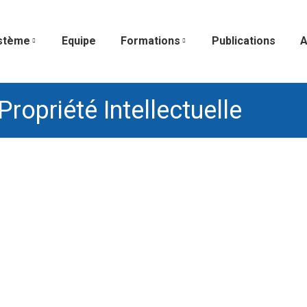
stème
Equipe
Formations
Publications
A
Propriété Intellectuelle
 2018
s d'innovation
,
Performances R&D, ROI de l'innovation
,
THÉMATI
um d’été ne s’est pas encore évanoui que la ren
 des entreprises montre l’intérêt des actifs i
ple par le fort effet de levier que constituent