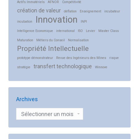
Actifs Immatériels
AFNOR
Compétitivité
création de valeur
déflation
Enseignement
incubateur
Innovation
incubation
INPI
Intelligence Economique
international
ISO
Levier
Master Class
Maturation
Métiers du Conseil
Normalisation
Propriété Intellectuelle
prototype démonstrateur
Revue des Ingénieurs des Mines
risque
transfert technologique
stratégie
Winnove
Archives
Archives