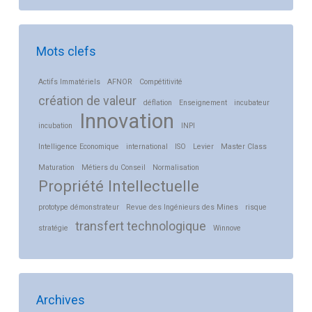
Mots clefs
Actifs Immatériels
AFNOR
Compétitivité
création de valeur
déflation
Enseignement
incubateur
Innovation
incubation
INPI
Intelligence Economique
international
ISO
Levier
Master Class
Maturation
Métiers du Conseil
Normalisation
Propriété Intellectuelle
prototype démonstrateur
Revue des Ingénieurs des Mines
risque
transfert technologique
stratégie
Winnove
Archives