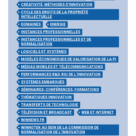
CRÉATIVITÉ, MÉTHODES D'INNOVATION
CYCLE DES DROITS DE LA PROPRIÉTÉ
INTELLECTUELLE
DOMAINES
ENERGIE
INSTANCES PROFESSIONNELLES
INSTANCES PROFESSIONNELLES ET DE
NORMALISATION
LOGICIELS ET SYSTÈMES
MODÈLES ÉCONOMIQUES DE VALORISATION DE LA PI
MÉDIAS MOBILES ET TÉLÉCOMMUNICATIONS
PERFORMANCES R&D, ROI DE L'INNOVATION
SYSTÈMES EMBARQUÉS
SÉMINAIRES, CONFÉRENCES, FORMATIONS
THÉMATIQUES INNOVATION
TRANSFERTS DE TECHNOLOGIE
TÉLÉVISION ET BROADCAST
WEB ET INTERNET
WINNEWS FR
WINNOTEK AU SEIN DE LA COMMISSION DE
NORMALISATION DE L'INNOVATION