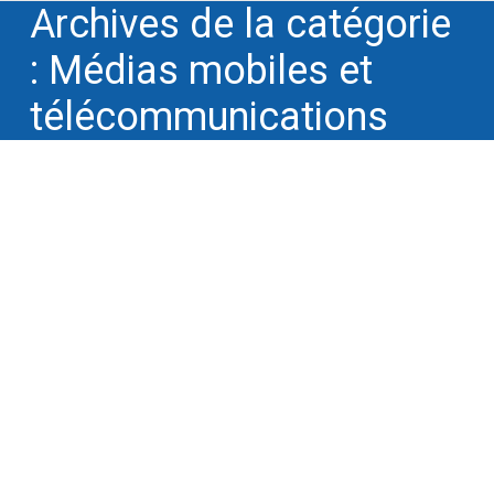
Archives de la catégorie
:
Médias mobiles et
télécommunications
Winnotek corédige les études de cas
de l’OEB sur les stratégies PI des
PMEs européennes
Cycle des droits de la propriété intellectuelle
,
Energie
,
Instances professionnelles
,
Logiciels
et systèmes
,
Médias mobiles et
télécommunications
,
Performances R&D, ROI
de l'innovation
,
Télévision et broadcast
,
Web et
Internet
Par
Pierre Ollivier
26 septembre 2017
Les associés de Winnotek ont