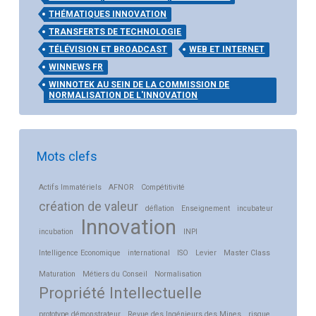
THÉMATIQUES INNOVATION
TRANSFERTS DE TECHNOLOGIE
TÉLÉVISION ET BROADCAST
WEB ET INTERNET
WINNEWS FR
WINNOTEK AU SEIN DE LA COMMISSION DE
NORMALISATION DE L'INNOVATION
Mots clefs
Actifs Immatériels
AFNOR
Compétitivité
création de valeur
déflation
Enseignement
incubateur
Innovation
incubation
INPI
Intelligence Economique
international
ISO
Levier
Master Class
Maturation
Métiers du Conseil
Normalisation
Propriété Intellectuelle
prototype démonstrateur
Revue des Ingénieurs des Mines
risque