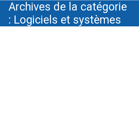
Archives de la catégorie
:
Logiciels et systèmes
Winnotek conférencier pour les
membres de l’association Hub France
IA
Créativité, méthodes d'innovation
,
Instances
professionnelles
,
Logiciels et systèmes
,
Séminaires, conférences, formations
,
THÉMATIQUES INNOVATION
Par
Philippe Simon
19 novembre 2022