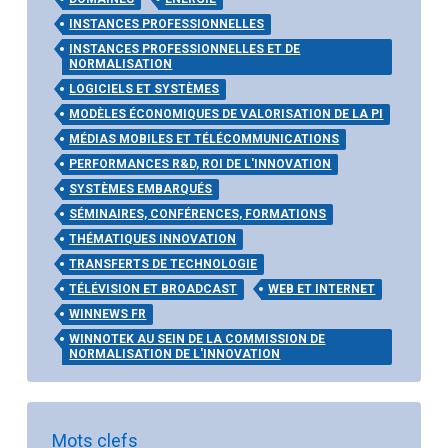
INSTANCES PROFESSIONNELLES
INSTANCES PROFESSIONNELLES ET DE
NORMALISATION
LOGICIELS ET SYSTÈMES
MODÈLES ÉCONOMIQUES DE VALORISATION DE LA PI
MÉDIAS MOBILES ET TÉLÉCOMMUNICATIONS
PERFORMANCES R&D, ROI DE L'INNOVATION
SYSTÈMES EMBARQUÉS
SÉMINAIRES, CONFÉRENCES, FORMATIONS
THÉMATIQUES INNOVATION
TRANSFERTS DE TECHNOLOGIE
TÉLÉVISION ET BROADCAST
WEB ET INTERNET
WINNEWS FR
WINNOTEK AU SEIN DE LA COMMISSION DE
NORMALISATION DE L'INNOVATION
Mots clefs