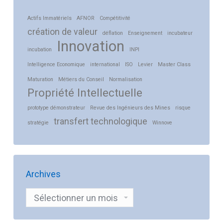
Actifs Immatériels
AFNOR
Compétitivité
création de valeur
déflation
Enseignement
incubateur
Innovation
incubation
INPI
Intelligence Economique
international
ISO
Levier
Master Class
Maturation
Métiers du Conseil
Normalisation
Propriété Intellectuelle
prototype démonstrateur
Revue des Ingénieurs des Mines
risque
transfert technologique
stratégie
Winnove
Archives
Archives