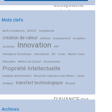
écosystème
entre la
recherche
Mots clefs
publique, les
startups
Actifs Immatériels
AFNOR
Compétitivité
création de valeur
innovantes et
déflation
Enseignement
incubateur
Innovation
les grands
incubation
INPI
groupes en vue
Intelligence Economique
international
ISO
Levier
Master Class
de mieux
Maturation
Métiers du Conseil
Normalisation
valoriser vos
Propriété Intellectuelle
actifs
prototype démonstrateur
Revue des Ingénieurs des Mines
risque
immatériels.
transfert technologique
stratégie
Winnove
* PRENEZ UN
TEMPS
D’AVANCE sur
le virage
Archives