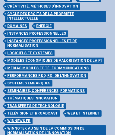
CRÉATIVITÉ, MÉTHODES D'INNOVATION
COMMENT
CYCLE DES DROITS DE LA PROPRIÉTÉ
FAIRE VIVRE
INTELLECTUELLE
VOS ACTIFS
DOMAINES
ENERGIE
INSTANCES PROFESSIONNELLES
IMMATÉRIELS
INSTANCES PROFESSIONNELLES ET DE
DANS LEUR
NORMALISATION
ÉCOSYSTÈME?
LOGICIELS ET SYSTÈMES
* ÉTABLISSEZ
MODÈLES ÉCONOMIQUES DE VALORISATION DE LA PI
la valeur
MÉDIAS MOBILES ET TÉLÉCOMMUNICATIONS
stratégique et
PERFORMANCES R&D, ROI DE L'INNOVATION
financière des
SYSTÈMES EMBARQUÉS
actifs
SÉMINAIRES, CONFÉRENCES, FORMATIONS
THÉMATIQUES INNOVATION
immatériels de
TRANSFERTS DE TECHNOLOGIE
votre
TÉLÉVISION ET BROADCAST
WEB ET INTERNET
entreprise.
WINNEWS FR
* OPTIMISEZ
WINNOTEK AU SEIN DE LA COMMISSION DE
votre
NORMALISATION DE L'INNOVATION