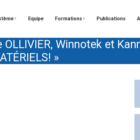
stème
Equipe
Formations
Publications
A
re OLLIVIER, Winnotek et Kan
ATÉRIELS! »