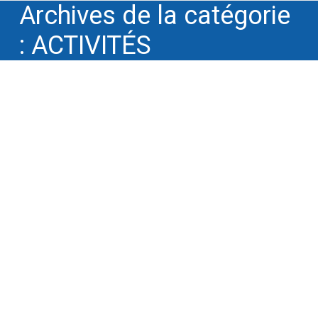
Archives de la catégorie
:
ACTIVITÉS
Winnotek publie sur le Secret des
Affaires auprès des instances
professionnelles internationales de la
PI
Instances professionnelles
,
Modèles
économiques de valorisation de la PI