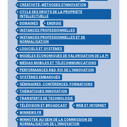
CRÉATIVITÉ, MÉTHODES D'INNOVATION
CYCLE DES DROITS DE LA PROPRIÉTÉ
INTELLECTUELLE
DOMAINES
ENERGIE
INSTANCES PROFESSIONNELLES
INSTANCES PROFESSIONNELLES ET DE
NORMALISATION
LOGICIELS ET SYSTÈMES
MODÈLES ÉCONOMIQUES DE VALORISATION DE LA PI
MÉDIAS MOBILES ET TÉLÉCOMMUNICATIONS
PERFORMANCES R&D, ROI DE L'INNOVATION
SYSTÈMES EMBARQUÉS
SÉMINAIRES, CONFÉRENCES, FORMATIONS
THÉMATIQUES INNOVATION
TRANSFERTS DE TECHNOLOGIE
TÉLÉVISION ET BROADCAST
WEB ET INTERNET
WINNEWS FR
WINNOTEK AU SEIN DE LA COMMISSION DE
NORMALISATION DE L'INNOVATION