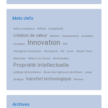
Mots clefs
Actifs Immatériels
AFNOR
Compétitivité
création de valeur
déflation
Enseignement
incubateur
Innovation
incubation
INPI
Intelligence Economique
international
ISO
Levier
Master Class
Maturation
Métiers du Conseil
Normalisation
Propriété Intellectuelle
prototype démonstrateur
Revue des Ingénieurs des Mines
risque
transfert technologique
stratégie
Winnove
Archives