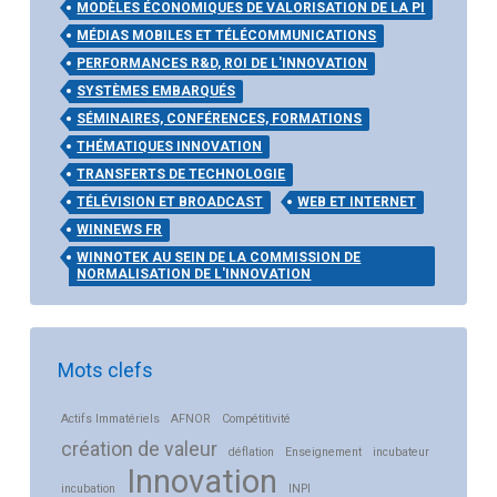
MODÈLES ÉCONOMIQUES DE VALORISATION DE LA PI
MÉDIAS MOBILES ET TÉLÉCOMMUNICATIONS
PERFORMANCES R&D, ROI DE L'INNOVATION
SYSTÈMES EMBARQUÉS
SÉMINAIRES, CONFÉRENCES, FORMATIONS
THÉMATIQUES INNOVATION
TRANSFERTS DE TECHNOLOGIE
TÉLÉVISION ET BROADCAST
WEB ET INTERNET
WINNEWS FR
WINNOTEK AU SEIN DE LA COMMISSION DE
NORMALISATION DE L'INNOVATION
Mots clefs
Actifs Immatériels
AFNOR
Compétitivité
création de valeur
déflation
Enseignement
incubateur
Innovation
incubation
INPI