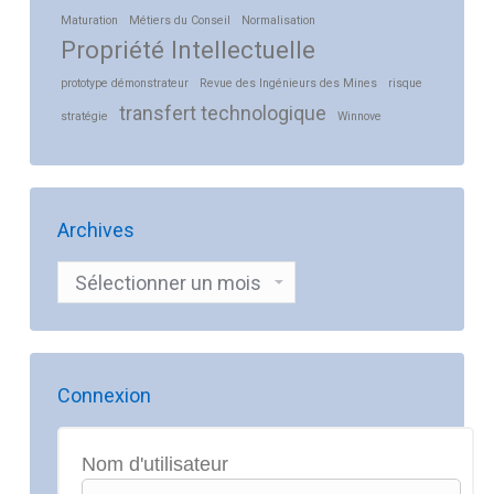
Maturation
Métiers du Conseil
Normalisation
Propriété Intellectuelle
prototype démonstrateur
Revue des Ingénieurs des Mines
risque
transfert technologique
stratégie
Winnove
Archives
Archives
Connexion
Nom d'utilisateur