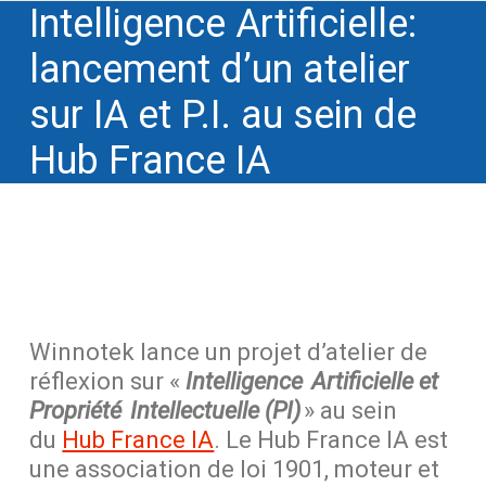
Intelligence Artificielle:
lancement d’un atelier
sur IA et P.I. au sein de
Hub France IA
Winnotek
lance un projet d’atelier de
réflexion sur
«
I
ntelligence Artificielle et
Propriété Intellectuelle
(PI)
»
au sein
d
u
Hub France IA
.
Le Hub France IA est
une association de loi 1901, moteur et