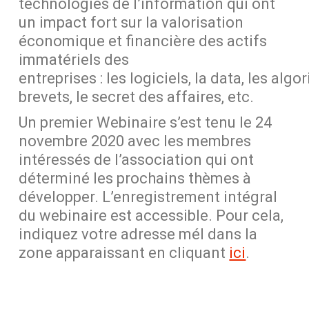
technologies de l’information
qui ont
un
impact
fort
sur la valorisation
économique et financière
des actifs
immatériels des
entreprises
:
les
logiciels,
la
data,
les
algor
brevets, l
e secret des affaires
, etc.
Un premi
er Webinaire
s’est tenu
le 24
nov
e
mbre 2020
avec les membres
intéressés de l’association
qui ont
déterminé les prochains thèmes à
développer.
L’enregistrement intégral
du webinaire est accessible. Pour cela,
indiquez votre adresse mél dans la
zone apparaissant en cliquant
ici
.