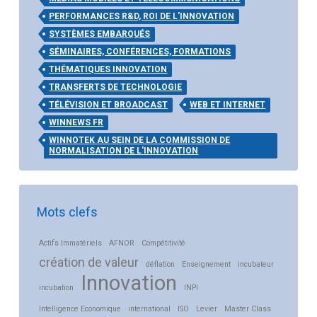
PERFORMANCES R&D, ROI DE L'INNOVATION
SYSTÈMES EMBARQUÉS
SÉMINAIRES, CONFÉRENCES, FORMATIONS
THÉMATIQUES INNOVATION
TRANSFERTS DE TECHNOLOGIE
TÉLÉVISION ET BROADCAST
WEB ET INTERNET
WINNEWS FR
WINNOTEK AU SEIN DE LA COMMISSION DE
NORMALISATION DE L'INNOVATION
Mots clefs
Actifs Immatériels
AFNOR
Compétitivité
création de valeur
déflation
Enseignement
incubateur
Innovation
incubation
INPI
Intelligence Economique
international
ISO
Levier
Master Class